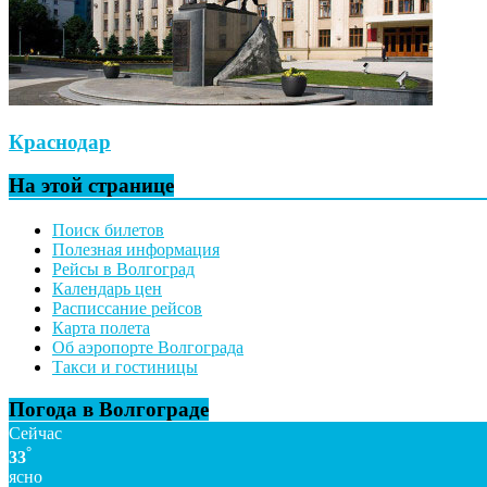
Краснодар
На этой странице
Поиск билетов
Полезная информация
Рейсы в Волгоград
Календарь цен
Расписсание рейсов
Карта полета
Об аэропорте Волгограда
Такси и гостиницы
Погода в Волгограде
Сейчас
°
33
ясно